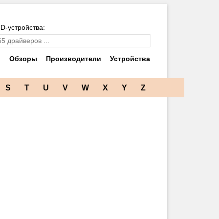
ID-устройства:
и
Обзоры
Производители
Устройства
S
T
U
V
W
X
Y
Z