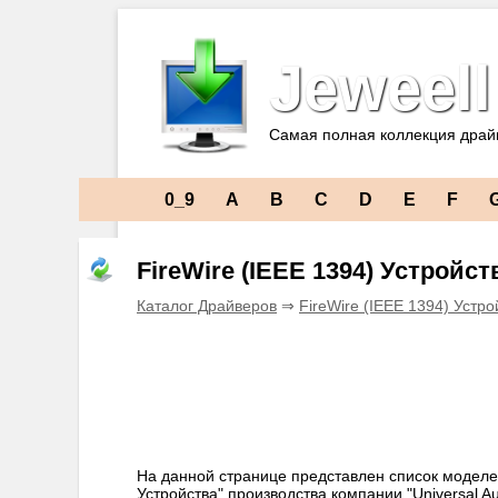
Jeweell
Самая полная коллекция драй
0_9
A
B
C
D
E
F
FireWire (IEEE 1394) Устройст
Каталог Драйверов
⇒
FireWire (IEEE 1394) Устро
На данной странице представлен список моделей
Устройства" производства компании "Universal A