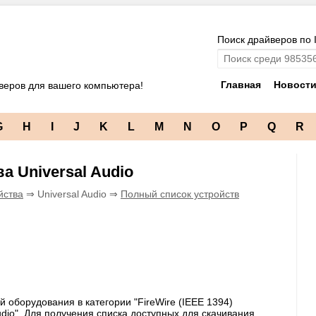
Поиск драйверов по 
Главная
Новост
веров для вашего компьютера!
G
H
I
J
K
L
M
N
O
P
Q
R
ва Universal Audio
йства
⇒ Universal Audio ⇒
Полный список устройств
 оборудования в категории "FireWire (IEEE 1394)
udio". Для получения списка доступных для скачивания