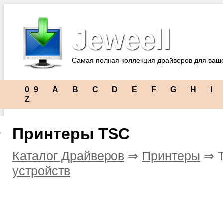
Jeweell
Самая полная коллекция драйверов для ваш
0_9
A
B
C
D
E
F
G
H
I
Z
Принтеры TSC
Каталог Драйверов
⇒
Принтеры
⇒ 
устройств