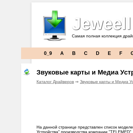
Jeweell
Самая полная коллекция драй
0_9
A
B
C
D
E
F
Звуковые карты и Медиа Ус
Каталог Драйверов
⇒
Звуковые карты и Медиа У
На данной странице представлен список моделе
Устройства" производства компании "TELEMED".