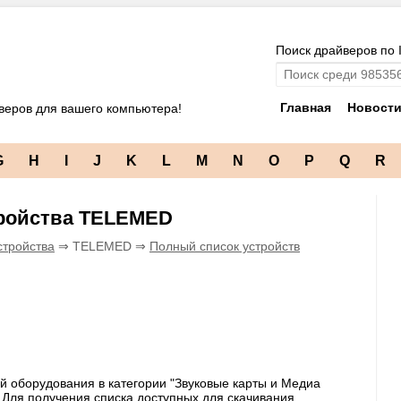
Поиск драйверов по 
Главная
Новост
веров для вашего компьютера!
G
H
I
J
K
L
M
N
O
P
Q
R
тройства TELEMED
стройства
⇒ TELEMED ⇒
Полный список устройств
й оборудования в категории "Звуковые карты и Медиа
 Для получения списка доступных для скачивания