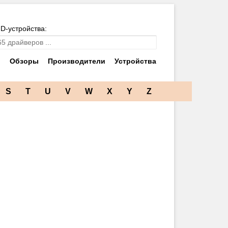
ID-устройства:
и
Обзоры
Производители
Устройства
S
T
U
V
W
X
Y
Z