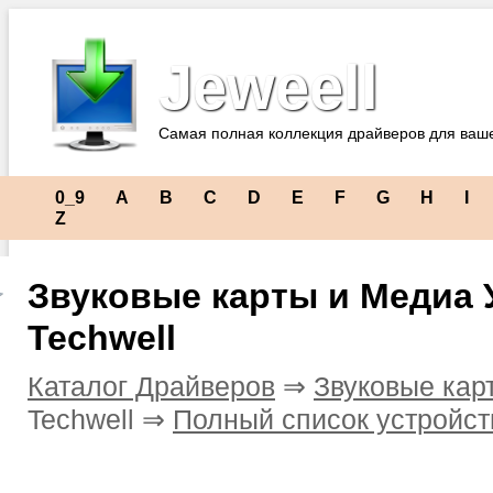
Jeweell
Самая полная коллекция драйверов для ваш
0_9
A
B
C
D
E
F
G
H
I
Z
Звуковые карты и Медиа 
Techwell
Каталог Драйверов
⇒
Звуковые кар
Techwell ⇒
Полный список устройст