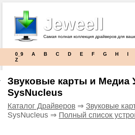
Jeweell
Самая полная коллекция драйверов для ваш
0_9
A
B
C
D
E
F
G
H
I
Z
Звуковые карты и Медиа 
SysNucleus
Каталог Драйверов
⇒
Звуковые кар
SysNucleus ⇒
Полный список устро