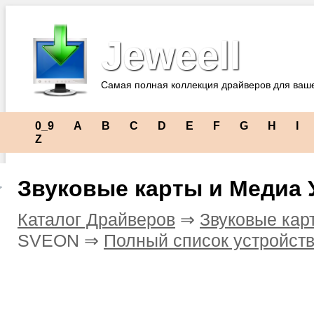
Jeweell
Самая полная коллекция драйверов для ваш
0_9
A
B
C
D
E
F
G
H
I
Z
Звуковые карты и Медиа
Каталог Драйверов
⇒
Звуковые кар
SVEON ⇒
Полный список устройст