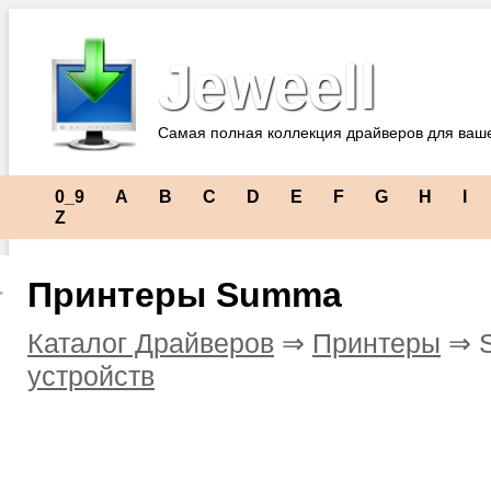
Jeweell
Самая полная коллекция драйверов для ваш
0_9
A
B
C
D
E
F
G
H
I
Z
Принтеры Summa
Каталог Драйверов
⇒
Принтеры
⇒ 
устройств