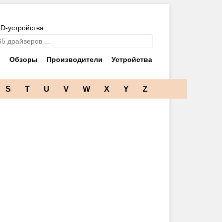
ID-устройства:
и
Обзоры
Производители
Устройства
S
T
U
V
W
X
Y
Z