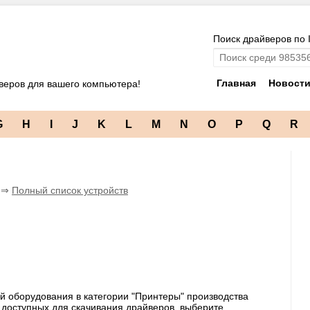
Поиск драйверов по 
Главная
Новост
веров для вашего компьютера!
G
H
I
J
K
L
M
N
O
P
Q
R
s ⇒
Полный список устройств
й оборудования в категории "Принтеры" производства
а доступных для скачивания драйверов, выберите