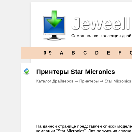
Jeweell
Самая полная коллекция драй
0_9
A
B
C
D
E
F
Принтеры Star Micronics
Каталог Драйверов
⇒
Принтеры
⇒ Star Micronic
На данной странице представлен список моделе
компании "Star Micronics". Для получения списк