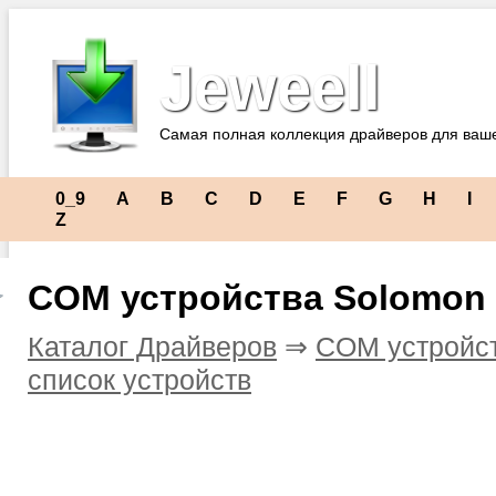
Jeweell
Самая полная коллекция драйверов для ваш
0_9
A
B
C
D
E
F
G
H
I
Z
COM устройства Solomon
Каталог Драйверов
⇒
COM устройс
список устройств