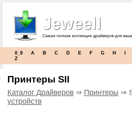
Jeweell
Самая полная коллекция драйверов для ваш
0_9
A
B
C
D
E
F
G
H
I
Z
Принтеры SII
Каталог Драйверов
⇒
Принтеры
⇒ S
устройств