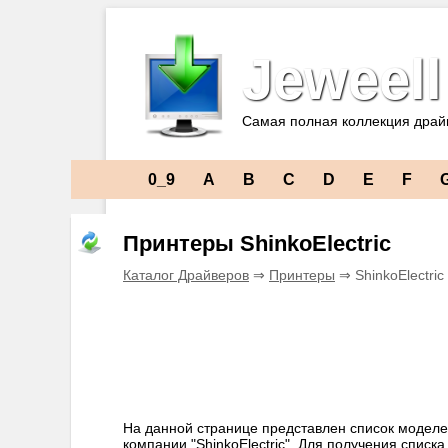
Jeweell
Самая полная коллекция драй
0_9
A
B
C
D
E
F
Принтеры ShinkoElectric
Каталог Драйверов
⇒
Принтеры
⇒ ShinkoElectri
На данной странице представлен список моделе
компании "ShinkoElectric". Для получения списк