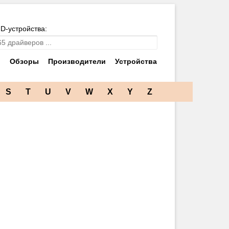
ID-устройства:
и
Обзоры
Производители
Устройства
S
T
U
V
W
X
Y
Z