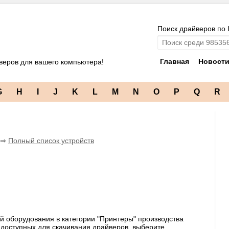
Поиск драйверов по 
Главная
Новост
веров для вашего компьютера!
G
H
I
J
K
L
M
N
O
P
Q
R
c ⇒
Полный список устройств
й оборудования в категории "Принтеры" производства
а доступных для скачивания драйверов, выберите