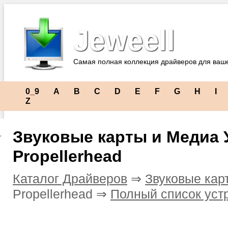
Jeweell
Самая полная коллекция драйверов для ваш
0_9
A
B
C
D
E
F
G
H
I
Z
Звуковые карты и Медиа 
Propellerhead
Каталог Драйверов
⇒
Звуковые кар
Propellerhead ⇒
Полный список уст