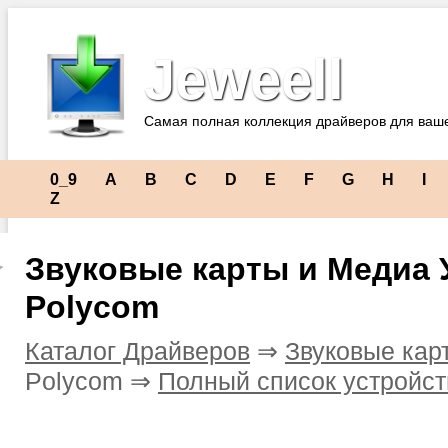
Jeweell
Самая полная коллекция драйверов для ваш
0_9
A
B
C
D
E
F
G
H
I
Z
Звуковые карты и Медиа 
Polycom
Каталог Драйверов
⇒
Звуковые кар
Polycom ⇒
Полный список устройст