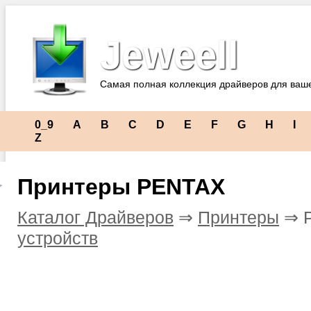
Jeweell
Самая полная коллекция драйверов для ваш
0_9
A
B
C
D
E
F
G
H
I
Z
Принтеры PENTAX
Каталог Драйверов
⇒
Принтеры
⇒ 
устройств