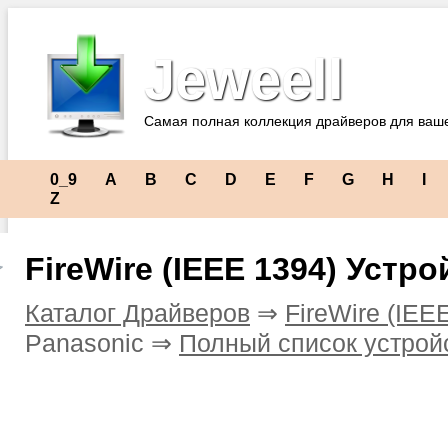
Jeweell
Самая полная коллекция драйверов для ваш
0_9
A
B
C
D
E
F
G
H
I
Z
FireWire (IEEE 1394) Устр
Каталог Драйверов
⇒
FireWire (IEE
Panasonic ⇒
Полный список устрой