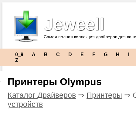
Jeweell
Самая полная коллекция драйверов для ваш
0_9
A
B
C
D
E
F
G
H
I
Z
Принтеры Olympus
Каталог Драйверов
⇒
Принтеры
⇒ 
устройств