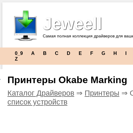
Jeweell
Самая полная коллекция драйверов для ваш
0_9
A
B
C
D
E
F
G
H
I
Z
Принтеры Okabe Marking
Каталог Драйверов
⇒
Принтеры
⇒ O
список устройств