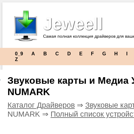
Jeweell
Самая полная коллекция драйверов для ваш
0_9
A
B
C
D
E
F
G
H
I
Z
Звуковые карты и Медиа 
NUMARK
Каталог Драйверов
⇒
Звуковые кар
NUMARK ⇒
Полный список устройс