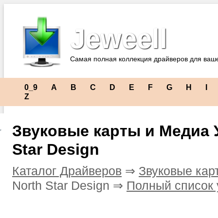
Jeweell
Самая полная коллекция драйверов для ваш
0_9
A
B
C
D
E
F
G
H
I
Z
Звуковые карты и Медиа 
Star Design
Каталог Драйверов
⇒
Звуковые кар
North Star Design ⇒
Полный список 