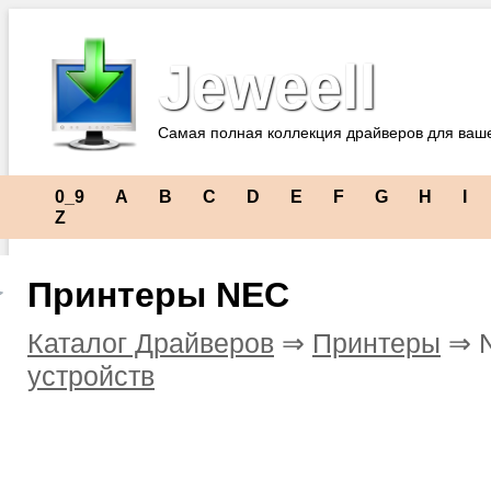
Jeweell
Самая полная коллекция драйверов для ваш
0_9
A
B
C
D
E
F
G
H
I
Z
Принтеры NEC
Каталог Драйверов
⇒
Принтеры
⇒ 
устройств