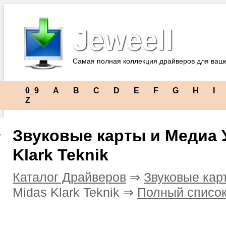
Jeweell
Самая полная коллекция драйверов для ваш
0_9
A
B
C
D
E
F
G
H
I
Z
Звуковые карты и Медиа 
Klark Teknik
Каталог Драйверов
⇒
Звуковые кар
Midas Klark Teknik ⇒
Полный список