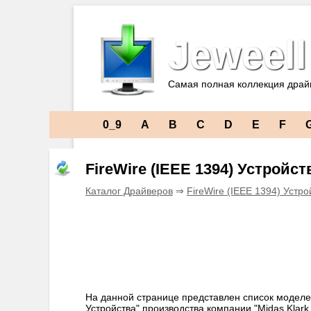
Jeweell
Самая полная коллекция драй
0_9
A
B
C
D
E
F
FireWire (IEEE 1394) Устройст
Каталог Драйверов
⇒
FireWire (IEEE 1394) Устро
На данной странице представлен список моделей
Устройства" производства компании "Midas Klark