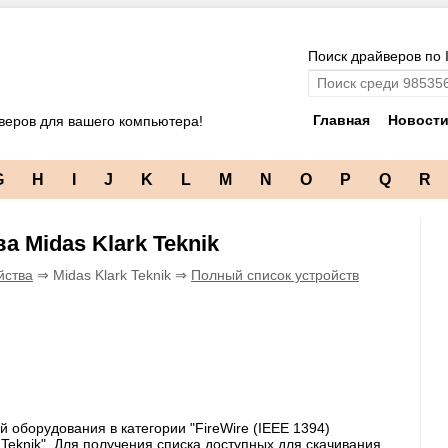
Поиск драйверов по 
Главная
Новост
веров для вашего компьютера!
G
H
I
J
K
L
M
N
O
P
Q
R
ва Midas Klark Teknik
йства
⇒ Midas Klark Teknik ⇒
Полный список устройств
 оборудования в категории "FireWire (IEEE 1394)
 Teknik". Для получения списка доступных для скачивания