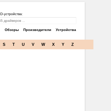
ID-устройства:
и
Обзоры
Производители
Устройства
S
T
U
V
W
X
Y
Z