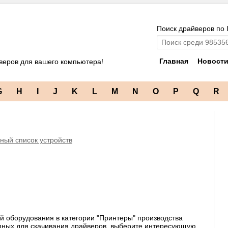
Поиск драйверов по 
Главная
Новост
веров для вашего компьютера!
G
H
I
J
K
L
M
N
O
P
Q
R
ный список устройств
й оборудования в категории "Принтеры" производства
упных для скачивания драйверов, выберите интересующую