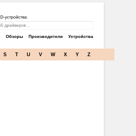
ID-устройства:
и
Обзоры
Производители
Устройства
S
T
U
V
W
X
Y
Z