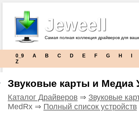
Jeweell
Самая полная коллекция драйверов для ваш
0_9
A
B
C
D
E
F
G
H
I
Z
Звуковые карты и Медиа 
Каталог Драйверов
⇒
Звуковые кар
MedRx ⇒
Полный список устройств