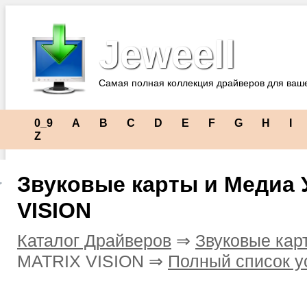
Jeweell
Самая полная коллекция драйверов для ваш
0_9
A
B
C
D
E
F
G
H
I
Z
Звуковые карты и Медиа 
VISION
Каталог Драйверов
⇒
Звуковые кар
MATRIX VISION ⇒
Полный список у