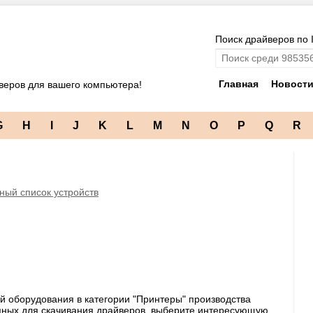
Поиск драйверов по 
Главная
Новост
веров для вашего компьютера!
G
H
I
J
K
L
M
N
O
P
Q
R
ный список устройств
й оборудования в категории "Принтеры" производства
тупных для скачивания драйверов, выберите интересующую