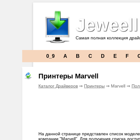
Jeweell
Самая полная коллекция драй
0_9
A
B
C
D
E
F
Принтеры Marvell
Каталог Драйверов
⇒
Принтеры
⇒ Marvell ⇒
Пол
На данной странице представлен список моделе
компании "Marvell". Для получения списка дос