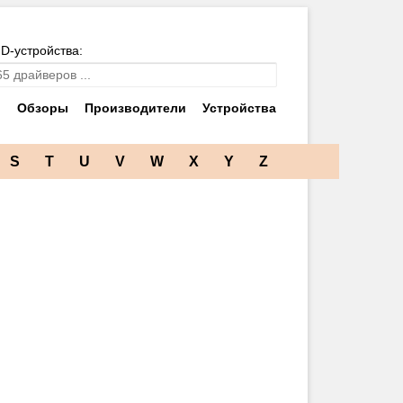
ID-устройства:
и
Обзоры
Производители
Устройства
S
T
U
V
W
X
Y
Z