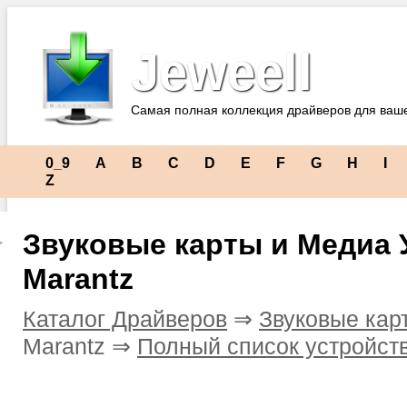
Jeweell
Самая полная коллекция драйверов для ваш
0_9
A
B
C
D
E
F
G
H
I
Z
Звуковые карты и Медиа 
Marantz
Каталог Драйверов
⇒
Звуковые кар
Marantz ⇒
Полный список устройст