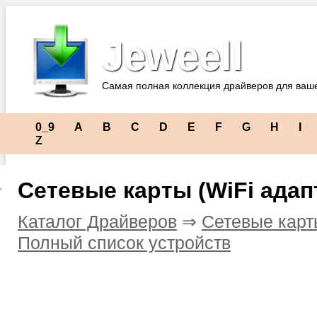
Jeweell
Самая полная коллекция драйверов для ваш
0_9
A
B
C
D
E
F
G
H
I
Z
Сетевые карты (WiFi адап
Каталог Драйверов
⇒
Сетевые карт
Полный список устройств