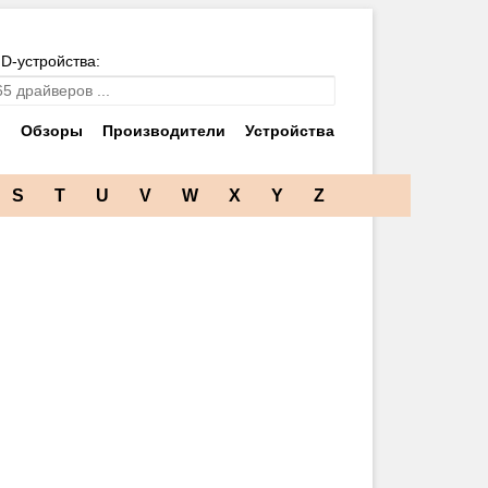
ID-устройства:
и
Обзоры
Производители
Устройства
S
T
U
V
W
X
Y
Z