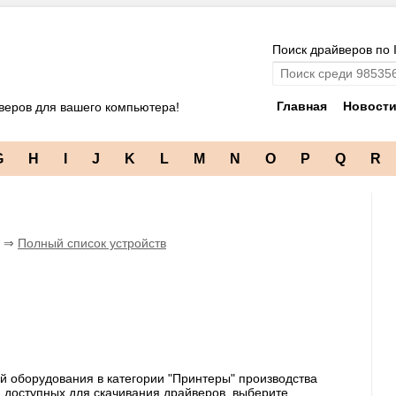
Поиск драйверов по 
Главная
Новост
веров для вашего компьютера!
G
H
I
J
K
L
M
N
O
P
Q
R
a ⇒
Полный список устройств
й оборудования в категории "Принтеры" производства
ка доступных для скачивания драйверов, выберите