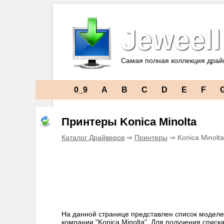
Jeweell
Самая полная коллекция драй
0_9
A
B
C
D
E
F
Принтеры Konica Minolta
Каталог Драйверов
⇒
Принтеры
⇒ Konica Minolt
На данной странице представлен список моделе
компании "Konica Minolta". Для получения спис