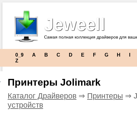
Jeweell
Самая полная коллекция драйверов для ваш
0_9
A
B
C
D
E
F
G
H
I
Z
Принтеры Jolimark
Каталог Драйверов
⇒
Принтеры
⇒ J
устройств