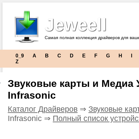
Jeweell
Самая полная коллекция драйверов для ваш
0_9
A
B
C
D
E
F
G
H
I
Z
Звуковые карты и Медиа 
Infrasonic
Каталог Драйверов
⇒
Звуковые кар
Infrasonic ⇒
Полный список устройс