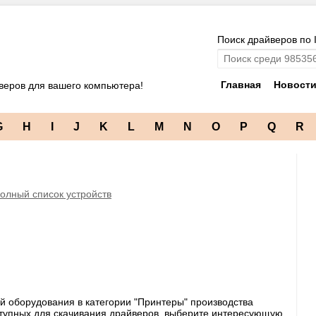
Поиск драйверов по 
Главная
Новост
веров для вашего компьютера!
G
H
I
J
K
L
M
N
O
P
Q
R
олный список устройств
й оборудования в категории "Принтеры" производства
оступных для скачивания драйверов, выберите интересующую