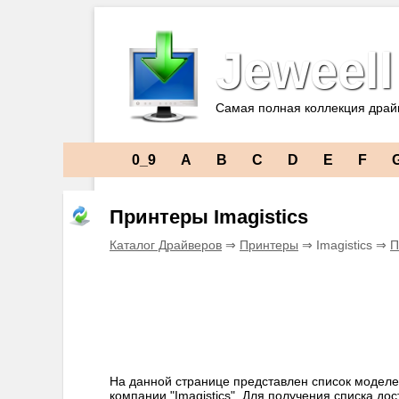
Jeweell
Самая полная коллекция драй
0_9
A
B
C
D
E
F
Принтеры Imagistics
Каталог Драйверов
⇒
Принтеры
⇒ Imagistics ⇒
П
На данной странице представлен список моделе
компании "Imagistics". Для получения списка д