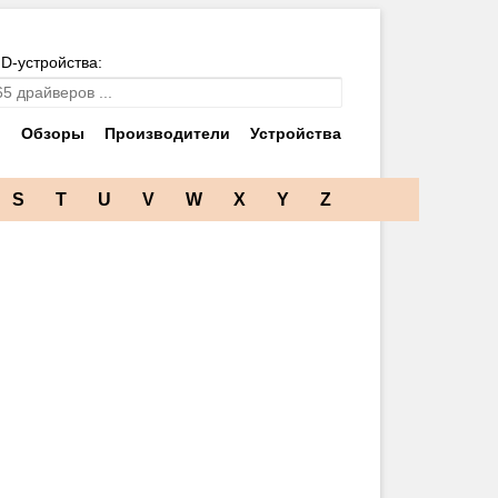
ID-устройства:
и
Обзоры
Производители
Устройства
S
T
U
V
W
X
Y
Z