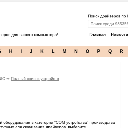
Поиск драйверов по 
Главная
Новост
веров для вашего компьютера!
G
H
I
J
K
L
M
N
O
P
Q
R
NIC ⇒
Полный список устройств
й оборудования в категории "COM устройства" производства
ступных для скачивания драйверов, выберите