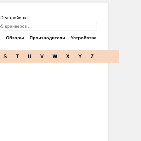
ID-устройства:
и
Обзоры
Производители
Устройства
S
T
U
V
W
X
Y
Z