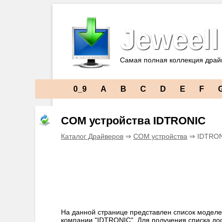
Jeweell
Самая полная коллекция драй
0_9
A
B
C
D
E
F
COM устройства IDTRONIC
Каталог Драйверов
⇒
COM устройства
⇒ IDTRO
На данной странице представлен список моделе
компании "IDTRONIC". Для получения списка до