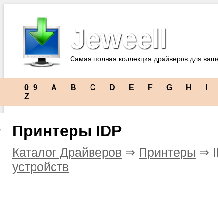
Jeweell
Самая полная коллекция драйверов для ваш
0_9
A
B
C
D
E
F
G
H
I
Z
Принтеры IDP
Каталог Драйверов
⇒
Принтеры
⇒ 
устройств