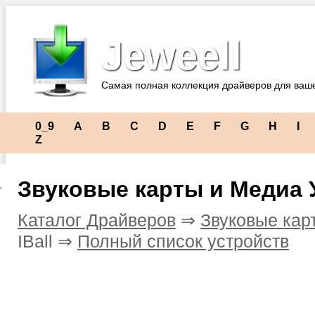
Jeweell
Самая полная коллекция драйверов для ваш
0_9
A
B
C
D
E
F
G
H
I
Z
Звуковые карты и Медиа У
Каталог Драйверов
⇒
Звуковые кар
IBall ⇒
Полный список устройств