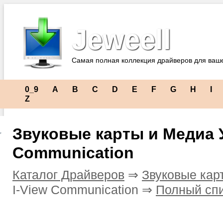
Jeweell
Самая полная коллекция драйверов для ваш
0_9
A
B
C
D
E
F
G
H
I
Z
Звуковые карты и Медиа У
Communication
Каталог Драйверов
⇒
Звуковые кар
I-View Communication ⇒
Полный спи