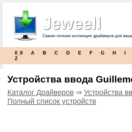
Jeweell
Самая полная коллекция драйверов для ваш
0_9
A
B
C
D
E
F
G
H
I
Z
Устройства ввода Guillem
Каталог Драйверов
⇒
Устройства в
Полный список устройств