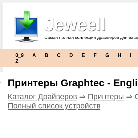
Jeweell
Самая полная коллекция драйверов для ваш
0_9
A
B
C
D
E
F
G
H
I
Z
Принтеры Graphtec - Engl
Каталог Драйверов
⇒
Принтеры
⇒ G
Полный список устройств