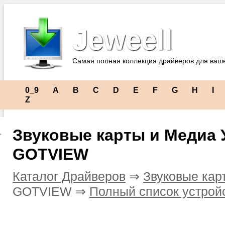
Jeweell
Самая полная коллекция драйверов для ваш
0_9
A
B
C
D
E
F
G
H
I
Z
Звуковые карты и Медиа 
GOTVIEW
Каталог Драйверов
⇒
Звуковые кар
GOTVIEW ⇒
Полный список устрой