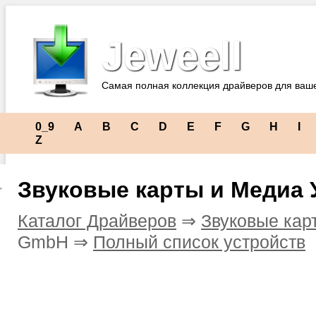
Jeweell
Самая полная коллекция драйверов для ваш
0_9
A
B
C
D
E
F
G
H
I
Z
Звуковые карты и Медиа
Каталог Драйверов
⇒
Звуковые кар
GmbH ⇒
Полный список устройств