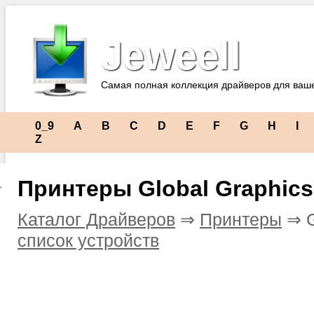
Jeweell
Самая полная коллекция драйверов для ваш
0_9
A
B
C
D
E
F
G
H
I
Z
Принтеры Global Graphics
Каталог Драйверов
⇒
Принтеры
⇒ G
список устройств