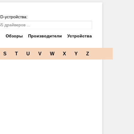
ID-устройства:
и
Обзоры
Производители
Устройства
S
T
U
V
W
X
Y
Z