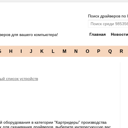
Поиск драйверов по 
Главная
Новост
веров для вашего компьютера!
G
H
I
J
K
L
M
N
O
P
Q
R
ый список устройств
й оборудования в категории "Картридеры" производства
ых для скачивания драйверов, выберите интересующую вас