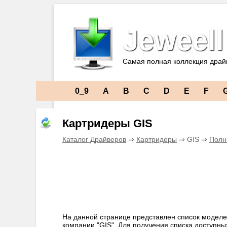
Jeweell
Самая полная коллекция драй
0_9
A
B
C
D
E
F
Картридеры GIS
Каталог Драйверов
⇒
Картридеры
⇒ GIS ⇒
Полн
На данной странице представлен список моделе
компании "GIS". Для получения списка доступн