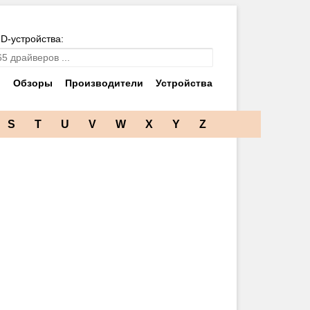
ID-устройства:
и
Обзоры
Производители
Устройства
S
T
U
V
W
X
Y
Z