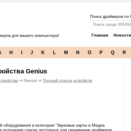
Поиск драйверов по 
Главная
Новост
веров для вашего компьютера!
G
H
I
J
K
L
M
N
O
P
Q
R
ройства Genius
стройства
⇒ Genius ⇒
Полный список устройств
й оборудования в категории "Звуковые карты и Медиа
ля получения списка доступных для скачивания драйверов,