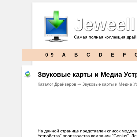
Jeweell
Самая полная коллекция драй
0_9
A
B
C
D
E
F
Звуковые карты и Медиа Уст
Каталог Драйверов
⇒
Звуковые карты и Медиа У
На данной странице представлен список моделе
Устройства" производства компании "Genius". Д