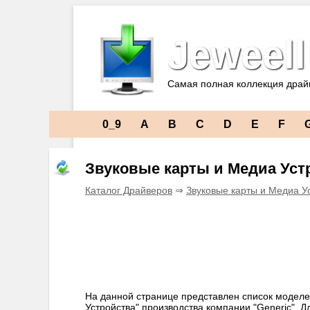
Jeweell
Самая полная коллекция драй
0_9
A
B
C
D
E
F
Звуковые карты и Медиа Уст
Каталог Драйверов
⇒
Звуковые карты и Медиа У
На данной странице представлен список моделе
Устройства" производства компании "Generic". 