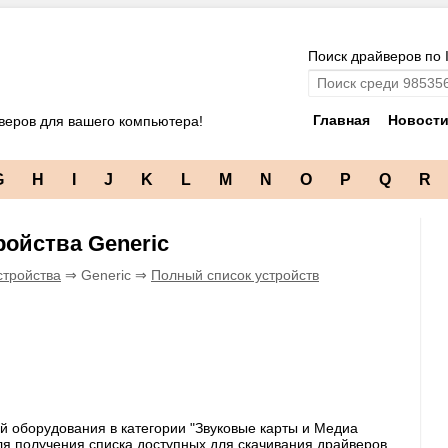
Поиск драйверов по 
Главная
Новост
веров для вашего компьютера!
G
H
I
J
K
L
M
N
O
P
Q
R
ройства Generic
стройства
⇒ Generic ⇒
Полный список устройств
й оборудования в категории "Звуковые карты и Медиа
Для получения списка доступных для скачивания драйверов,