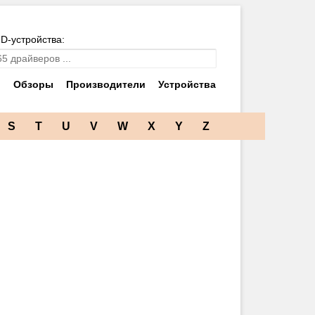
ID-устройства:
и
Обзоры
Производители
Устройства
S
T
U
V
W
X
Y
Z