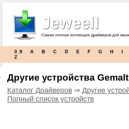
Jeweell
Самая полная коллекция драйверов для ваш
0_9
A
B
C
D
E
F
G
H
I
Z
Другие устройства Gemal
Каталог Драйверов
⇒
Другие устро
Полный список устройств