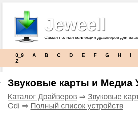
Jeweell
Самая полная коллекция драйверов для ваш
0_9
A
B
C
D
E
F
G
H
I
Z
Звуковые карты и Медиа 
Каталог Драйверов
⇒
Звуковые кар
Gdi ⇒
Полный список устройств