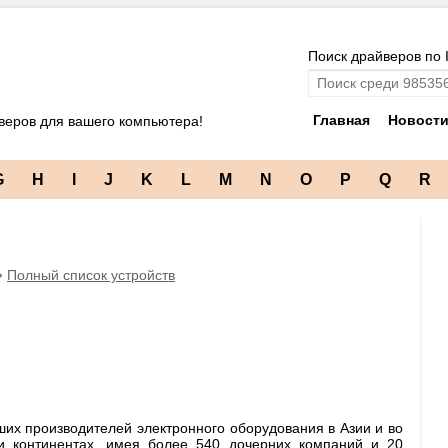
Поиск драйверов по 
Главная
Новост
веров для вашего компьютера!
G
H
I
J
K
L
M
N
O
P
Q
R
⇒
Полный список устройств
йших производителей электронного оборудования в Азии и во
и континентах, имея более 540 дочерних компаний и 20