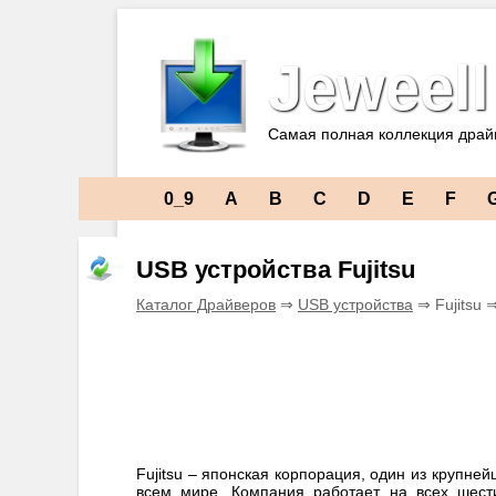
Jeweell
Самая полная коллекция драй
0_9
A
B
C
D
E
F
USB устройства Fujitsu
Каталог Драйверов
⇒
USB устройства
⇒ Fujitsu 
Fujitsu – японская корпорация, один из крупне
всем мире. Компания работает на всех шест