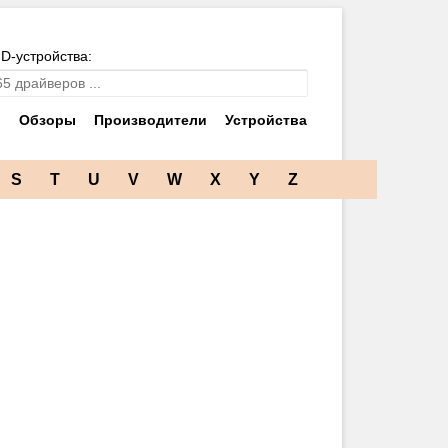
ID-устройства:
и
Обзоры
Производители
Устройства
S
T
U
V
W
X
Y
Z