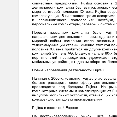
совместных предприятий. Fujitsu основан в
деятельности компании был выпуск электриче
мира во второй половине XX века Fujitsu сос
комплектующих. В настоящее время ассортимент 
и промышленного пользования: ноутбуки, 
персональные компьютеры, серверы и системы 
Первым названием компании было Fuji Tel
направлением деятельности – производство и
мировой войны компания стала основным п
телекоммуникаций страны. Именно этот ход помо
половине XX века пробиться на другие континен
компанией Siemens AG. В самом начале 80-х б
пор японский производитель удерживает л
мобильных устройств, с годовым оборотом более
Новые направления деятельности Fujitsu
Начиная с 2000-х, компания Fujitsu участвовал
больше расширить свою сферу деятельност
производства под брендом Fujitsu. На рын
компьютерные системы и комплектующие от Fujit
выпуском мобильных устройств, отвечающих кл
конкуренцию западным производителям.
Fujitsu в восточной Европе
На восточноевропейский рынок Fujitsu выш