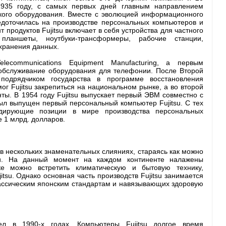
 1935 году, с самых первых дней главным направлением
ского оборудования. Вместе с эволюцией информационного
редоточилась на производстве персональных компьютеров и
продуктов Fujitsu включает в себя устройства для частного
планшеты, ноутбуки-трансформеры, рабочие станции,
хранения данных.
ecommunications Equipment Manufacturing, а первым
 обслуживание оборудования для телефонии. После Второй
одрядчиком государства в программе восстановления
г Fujitsu закрепиться на национальном рынке, а во второй
ты. В 1954 году Fujitsu выпускает первый ЭВМ совместно с
ыл выпущен первый персональный компьютер Fujitsu. С тех
идирующие позиции в мире производства персональных
 1 млрд. долларов.
а в нескольких знаменательных слияниях, стараясь как можно
и. На данный момент на каждом континенте налажены
ке можно встретить климатическую и бытовую технику,
su. Однако основная часть производств Fujitsu занимается
ассическим японским стандартам и навязывающих здоровую
ел в 1990-х годах. Компьютеры Fujitsu долгое время