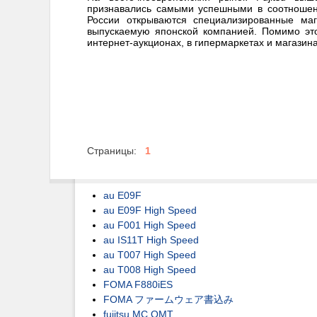
признавались самыми успешными в соотношени
России открываются специализированные ма
выпускаемую японской компанией. Помимо этог
интернет-аукционах, в гипермаркетах и магазина
Страницы:
1
au E09F
au E09F High Speed
au F001 High Speed
au IS11T High Speed
au T007 High Speed
au T008 High Speed
FOMA F880iES
FOMA ファームウェア書込み
fujitsu MC OMT