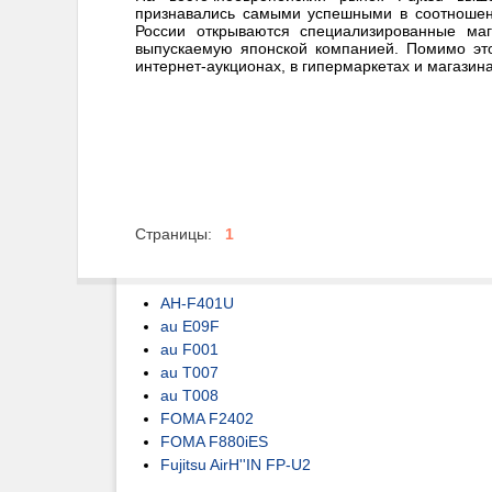
признавались самыми успешными в соотношени
России открываются специализированные ма
выпускаемую японской компанией. Помимо этог
интернет-аукционах, в гипермаркетах и магазина
Страницы:
1
AH-F401U
au E09F
au F001
au T007
au T008
FOMA F2402
FOMA F880iES
Fujitsu AirH''IN FP-U2