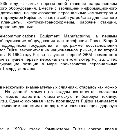
 1935 году, с самых первых дней главным направлением
ского оборудования. Вместе с эволюцией информационного
редоточилась на производстве персональных компьютеров и
продуктов Fujitsu включает в себя устройства для частного
планшеты, ноутбуки-трансформеры, рабочие станции,
хранения данных.
ecommunications Equipment Manufacturing, а первым
 обслуживание оборудования для телефонии. После Второй
одрядчиком государства в программе восстановления
г Fujitsu закрепиться на национальном рынке, а во второй
ты. В 1954 году Fujitsu выпускает первый ЭВМ совместно с
ыл выпущен первый персональный компьютер Fujitsu. С тех
идирующие позиции в мире производства персональных
 1 млрд. долларов.
а в нескольких знаменательных слияниях, стараясь как можно
и. На данный момент на каждом континенте налажены
ке можно встретить климатическую и бытовую технику,
su. Однако основная часть производств Fujitsu занимается
ассическим японским стандартам и навязывающих здоровую
ел в 1990-х годах. Компьютеры Fujitsu долгое время