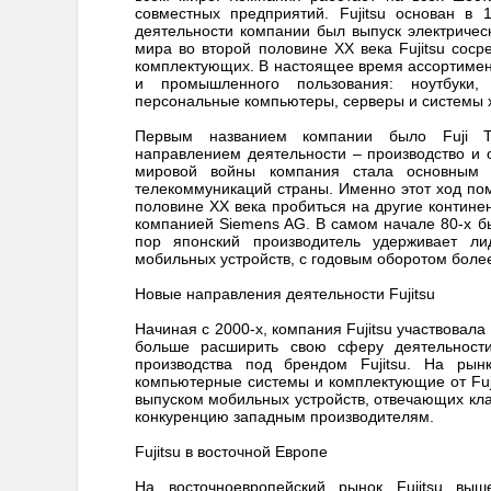
совместных предприятий. Fujitsu основан в
деятельности компании был выпуск электриче
мира во второй половине XX века Fujitsu сос
комплектующих. В настоящее время ассортимент 
и промышленного пользования: ноутбуки, 
персональные компьютеры, серверы и системы 
Первым названием компании было Fuji Tel
направлением деятельности – производство и
мировой войны компания стала основным п
телекоммуникаций страны. Именно этот ход помо
половине XX века пробиться на другие континен
компанией Siemens AG. В самом начале 80-х б
пор японский производитель удерживает л
мобильных устройств, с годовым оборотом более
Новые направления деятельности Fujitsu
Начиная с 2000-х, компания Fujitsu участвовал
больше расширить свою сферу деятельност
производства под брендом Fujitsu. На рын
компьютерные системы и комплектующие от Fujit
выпуском мобильных устройств, отвечающих кл
конкуренцию западным производителям.
Fujitsu в восточной Европе
На восточноевропейский рынок Fujitsu выш