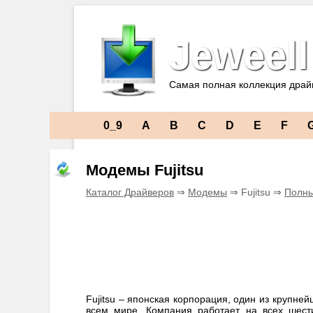
Jeweell
Самая полная коллекция драй
0_9
A
B
C
D
E
F
Модемы Fujitsu
Каталог Драйверов
⇒
Модемы
⇒ Fujitsu ⇒
Полны
Fujitsu – японская корпорация, один из крупне
всем мире. Компания работает на всех шест