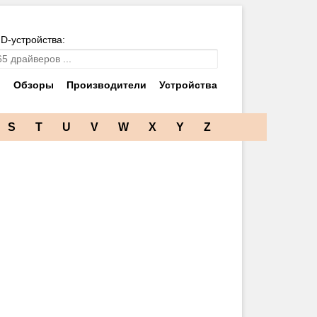
ID-устройства:
и
Обзоры
Производители
Устройства
S
T
U
V
W
X
Y
Z