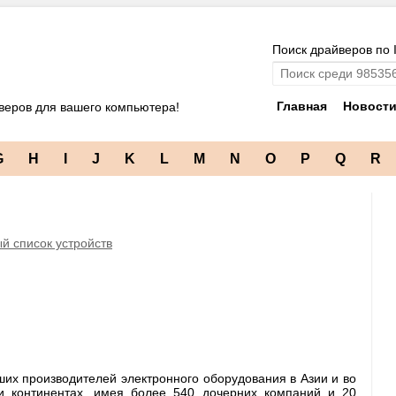
Поиск драйверов по 
Главная
Новост
веров для вашего компьютера!
G
H
I
J
K
L
M
N
O
P
Q
R
й список устройств
йших производителей электронного оборудования в Азии и во
и континентах, имея более 540 дочерних компаний и 20