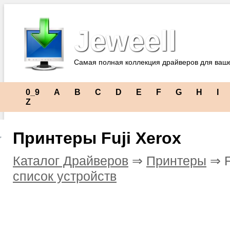
Jeweell
Самая полная коллекция драйверов для ваш
0_9
A
B
C
D
E
F
G
H
I
Z
Принтеры Fuji Xerox
Каталог Драйверов
⇒
Принтеры
⇒ F
список устройств