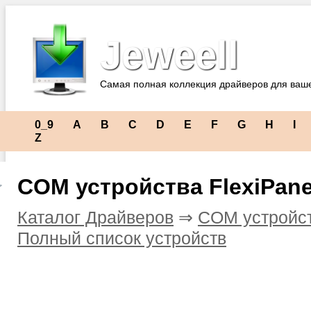
Jeweell
Самая полная коллекция драйверов для ваш
0_9
A
B
C
D
E
F
G
H
I
Z
COM устройства FlexiPane
Каталог Драйверов
⇒
COM устройс
Полный список устройств